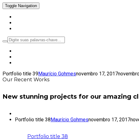
Toggle Navigation
Inicial
Notícias
Política
Portfolio title 39
Maurício Gohmes
novembro 17, 2017
novembro
Our Recent Works
New stunning projects for our amazing cl
Portfolio title 38
Maurício Gohmes
novembro 17, 2017
nov
Portfolio title 38