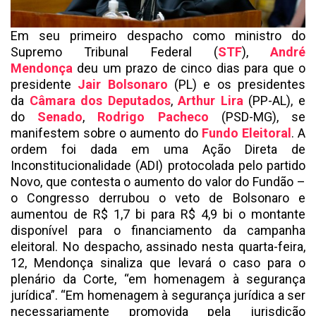
Em seu primeiro despacho como ministro do
Supremo Tribunal Federal (
STF
),
André
Mendonça
deu um prazo de cinco dias para que o
presidente
Jair Bolsonaro
(PL) e os presidentes
da
Câmara dos Deputados
,
Arthur Lira
(PP-AL), e
do
Senado
,
Rodrigo Pacheco
(PSD-MG), se
manifestem sobre o aumento do
Fundo Eleitoral
. A
ordem foi dada em uma Ação Direta de
Inconstitucionalidade (ADI) protocolada pelo partido
Novo, que contesta o aumento do valor do Fundão –
o Congresso derrubou o veto de Bolsonaro e
aumentou de R$ 1,7 bi para R$ 4,9 bi o montante
disponível para o financiamento da campanha
eleitoral. No despacho, assinado nesta quarta-feira,
12, Mendonça sinaliza que levará o caso para o
plenário da Corte, “em homenagem à segurança
jurídica”. “Em homenagem à segurança jurídica a ser
necessariamente promovida pela jurisdição