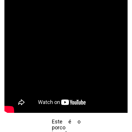
Este é o
porco