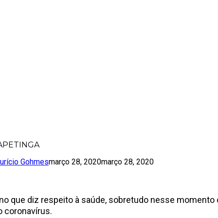
PARA ITAPETINGA
APETINGA
urício Gohmes
março 28, 2020
março 28, 2020
 no que diz respeito à saúde, sobretudo nesse momento c
 coronavírus.