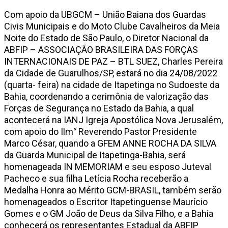
Com apoio da UBGCM – União Baiana dos Guardas
Civis Municipais e do Moto Clube Cavalheiros da Meia
Noite do Estado de São Paulo, o Diretor Nacional da
ABFIP – ASSOCIAÇÃO BRASILEIRA DAS FORÇAS
INTERNACIONAIS DE PAZ – BTL SUEZ, Charles Pereira
da Cidade de Guarulhos/SP, estará no dia 24/08/2022
(quarta- feira) na cidade de Itapetinga no Sudoeste da
Bahia, coordenando a cerimônia de valorização das
Forças de Segurança no Estado da Bahia, a qual
acontecerá na IANJ Igreja Apostólica Nova Jerusalém,
com apoio do Ilm° Reverendo Pastor Presidente
Marco César, quando a GFEM ANNE ROCHA DA SILVA
da Guarda Municipal de Itapetinga-Bahia, será
homenageada IN MEMORIAM e seu esposo Juteval
Pacheco e sua filha Letícia Rocha receberão a
Medalha Honra ao Mérito GCM-BRASIL, também serão
homenageados o Escritor Itapetinguense Maurício
Gomes e o GM João de Deus da Silva Filho, e a Bahia
conhecerá os representantes Estadual da ABFIP