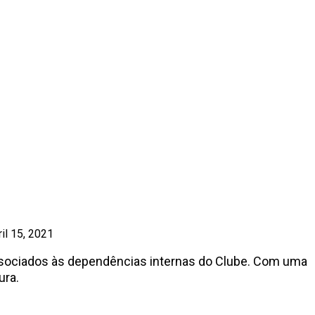
DO CLUBE
ril 15, 2021
associados às dependências internas do Clube. Com uma
ura.