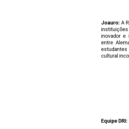
Joauro:
A R
instituiçõe
inovador e 
entre Alema
estudantes
cultural inc
Equipe DRI: