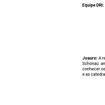
Equipe DRI:
Joauro:
A r
Schönau am
conhecer o
e as catedr