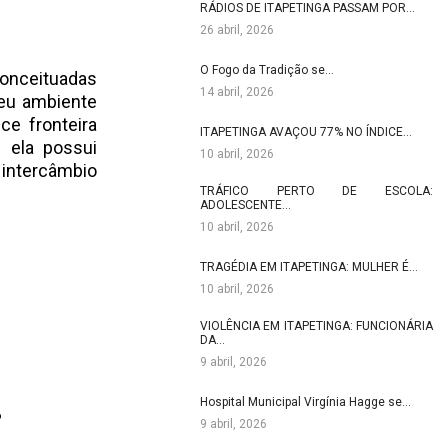
RÁDIOS DE ITAPETINGA PASSAM POR…
26 abril, 2026
O Fogo da Tradição se…
onceituadas
14 abril, 2026
seu ambiente
ce fronteira
ITAPETINGA AVAÇOU 77% NO ÍNDICE…
e ela possui
10 abril, 2026
intercâmbio
TRÁFICO PERTO DE ESCOLA:
ADOLESCENTE…
10 abril, 2026
TRAGÉDIA EM ITAPETINGA: MULHER É…
10 abril, 2026
VIOLÊNCIA EM ITAPETINGA: FUNCIONÁRIA
DA…
9 abril, 2026
Hospital Municipal Virgínia Hagge se…
?
9 abril, 2026