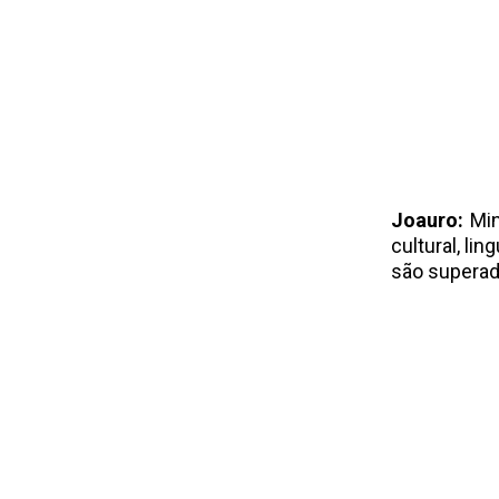
Joauro:
Min
cultural, li
são superad