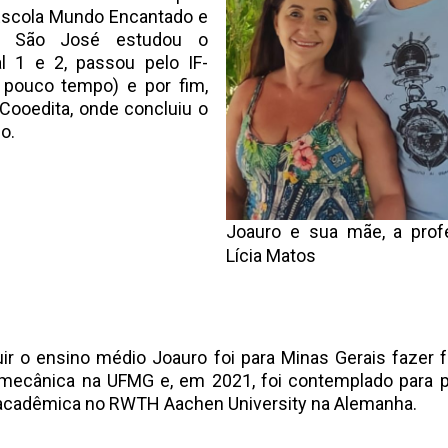
Escola Mundo Encantado e
o São José estudou o
l 1 e 2, passou pelo IF-
 pouco tempo) e por fim,
Cooedita, onde concluiu o
o.
Joauro e sua mãe, a profe
Lícia Matos
ir o ensino médio Joauro foi para Minas Gerais fazer 
mecânica na UFMG e, em 2021, foi contemplado para p
acadêmica no RWTH Aachen University na Alemanha.