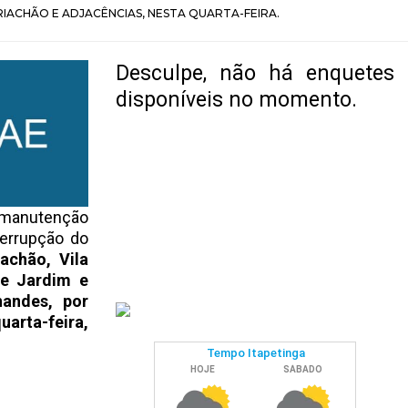
IACHÃO E ADJACÊNCIAS, NESTA QUARTA-FEIRA.
Desculpe, não há enquetes
disponíveis no momento.
 manutenção
errupção do
iachão, Vila
ade Jardim e
nandes, por
arta-feira,