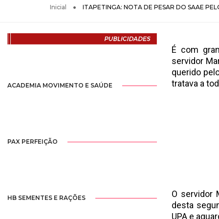
Inicial
ITAPETINGA: NOTA DE PESAR DO SAAE PE
É com gran
servidor Ma
querido pel
tratava a to
ACADEMIA MOVIMENTO E SAÚDE
PAX PERFEIÇÃO
O servidor 
HB SEMENTES E RAÇÕES
desta segun
UPA e aguar