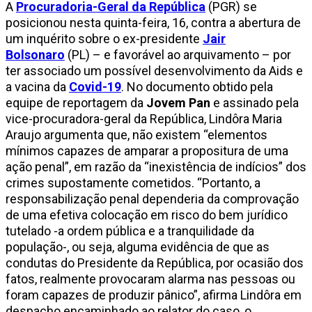
A
Procuradoria-Geral da República
(PGR) se
posicionou nesta quinta-feira, 16, contra a abertura de
um inquérito sobre o ex-presidente
Jair
Bolsonaro
(PL) – e favorável ao arquivamento – por
ter associado um possível desenvolvimento da Aids e
a vacina da
Covid-19
. No documento obtido pela
equipe de reportagem da
Jovem Pan
e assinado pela
vice-procuradora-geral da República, Lindôra Maria
Araujo argumenta que, não existem “elementos
mínimos capazes de amparar a propositura de uma
ação penal”, em razão da “inexistência de indícios” dos
crimes supostamente cometidos. “Portanto, a
responsabilização penal dependeria da comprovação
de uma efetiva colocação em risco do bem jurídico
tutelado -a ordem pública e a tranquilidade da
população-, ou seja, alguma evidência de que as
condutas do Presidente da República, por ocasião dos
fatos, realmente provocaram alarma nas pessoas ou
foram capazes de produzir pânico”, afirma Lindôra em
despacho encaminhado ao relator do caso, o