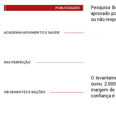
Pesquisa Ib
aprovado po
ou não res
ACADEMIA MOVIMENTO E SAÚDE
PAX PERFEIÇÃO
O levantam
ouviu 2.00
margem de e
HB SEMENTES E RAÇÕES
confiança é 