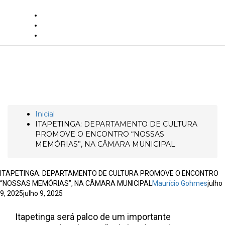
Togg
Navi
ITAPETINGA: DEPARTAMENTO DE
CULTURA PROMOVE O ENCONTRO
“NOSSAS MEMÓRIAS”, NA CÂMARA
MUNICIPAL
Inicial
ITAPETINGA: DEPARTAMENTO DE CULTURA
PROMOVE O ENCONTRO “NOSSAS
MEMÓRIAS”, NA CÂMARA MUNICIPAL
ITAPETINGA: DEPARTAMENTO DE CULTURA PROMOVE O ENCONTRO
“NOSSAS MEMÓRIAS”, NA CÂMARA MUNICIPAL
Maurício Gohmes
julho
9, 2025
julho 9, 2025
Itapetinga será palco de um importante