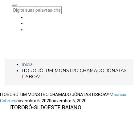
Togg
Navi
ITORORÓ: UM MONSTRO CHAMADO
JÔNATAS LISBOA!!!
Inicial
ITORORÓ: UM MONSTRO CHAMADO JÔNATAS
LISBOA!!!
ITORORÓ: UM MONSTRO CHAMADO JÔNATAS LISBOA!!!
Maurício
Gohmes
novembro 6, 2020
novembro 6, 2020
ITORORÓ-SUDOESTE BAIANO